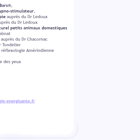
 Bars®
,
ypno-stimulateur
,
pie
auprès du Dr Ledoux
uprès du Dr Ledoux
urel petits animaux domestiques
Talmat
auprès du Dr Chacornac
r Tondelier
 réflexologie Amérindienne
e des yeux
ie-energisante.fr