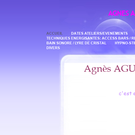
AGNES 
ACCUEIL
DATES ATELIERS/EVENEMENTS
TECHNIQUES ENERGISANTES: ACCESS BARS / REIK
BAIN SONORE / LYRE DE CRISTAL
HYPNO-ST
DIVERS
Agnès AGUT Ré
c'est 