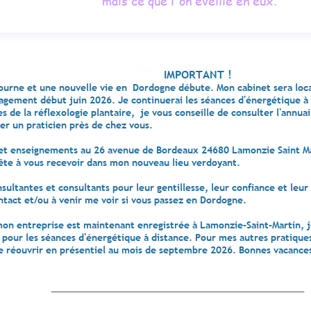
mais ce que l'on éveille en eux.
IMPORTANT !
IMPORTANT !
urne et une nouvelle vie en Dordogne débute. Mon cabinet sera local
ement début juin 2026. Je continuerai les séances d'énergétique à d
es de la réflexologie plantaire, je vous conseille de consulter l'annua
er un praticien près de chez vous.
 et enseignements au 26 avenue de Bordeaux 24680 Lamonzie Saint M
prête à vous recevoir dans mon nouveau lieu verdoyant.
ultantes et consultants pour leur gentillesse, leur confiance et leur 
ontact et/ou à venir me voir si vous passez en Dordogne.
 entreprise est maintenant enregistrée à Lamonzie-Saint-Martin, je
 pour les séances d'énergétique à distance. Pour mes autres pratiques
e réouvrir en présentiel au mois de septembre 2026. Bonnes vacances
____________________________________________________