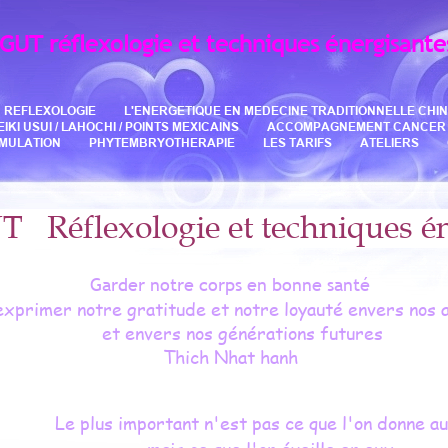
AGUT
réflexologie et techniques énergisante
REFLEXOLOGIE
L'ENERGETIQUE EN MEDECINE TRADITIONNELLE CHIN
I USUI / LAHOCHI / POINTS MEXICAINS
ACCOMPAGNEMENT CANCER
IMULATION
PHYTEMBRYOTHERAPIE
LES TARIFS
ATELIERS
flexologie et techniques 
Garder notre corps en bonne santé
exprimer notre gratitude et notre loyauté envers nos 
et envers nos générations futures
Thich Nhat hanh
Le plus important n'est pas ce que l'on donne a