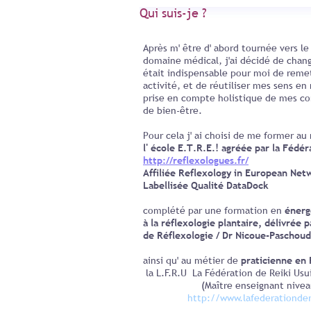
Qui suis-je ?
Après m' être d' abord tournée vers l
domaine médical, j'ai décidé de change
était indispensable pour moi de reme
activité, et de réutiliser mes sens en
prise en compte holistique de mes con
de bien-être.
Pour cela j' ai choisi de me former au
l' école E.T.R.E.! agréée par la Fédé
http://reflexologues.fr/
Affiliée Reflexology in European Net
Labellisée Qualité DataDock
complété par une formation en
énergé
à la réflexologie plantaire, délivrée 
de Réflexologie / Dr Nicoue-Paschoud
ainsi qu' au métier de
praticienne en
la L.F.R.U La Fédération de Reiki Usu
(Maître enseignant niveau
http://www.lafederationderei