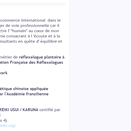
e commerce international dans le
r de voie professionnelle car il
ttre l' "humain" au cœur de mon
 me consacrant à l 'écoute et à la
sultants en quête d' équilibre et
 métier de
réflexologue
plantaire
à
ration Française des Réflexologues
work
tique chinoise appliquée
par l'Académie francilienne
 REIKI USUI / KARUNA
certifié par
i
 4)
ki.org/