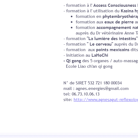
- formation à l'
Access Consciousness
- formation à l' utilisation du
Kasina h
formation en
phytembryothéra
formation aux
eaux de pierre
a
formation
accompagnement nat
auprès du Dr vétérinaire Anne 
- formation
"La lumière des intestins"
- formation
" Le cerveau"
auprès du D
- formation aux
points mexicains
dits
- Initiation au
LaHoChi
- Qi gong
des 5 organes / auto-massag
Ecole Liao ch'an qi gong
N° de SIRET 532 721 180 00034
mail : agnes.energies@gmail.com
tel: 06.73.10.06.13
site:
http://www.agnesagut-reflexolog