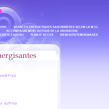
s
OISE
SEANCES ENERGETIQUES SAISONNIERES SELON LA M.T.C.
ACCOMPAGNEMENT AUTOUR DE LA GROSSESSE
CARTE CADEAU
PLAN D' ACCES
BIENFAITS/TEMOIGNAGES
énergisantes
ancêtres
ux autres