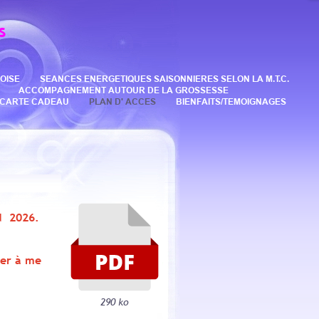
s
OISE
SEANCES ENERGETIQUES SAISONNIERES SELON LA M.T.C.
ACCOMPAGNEMENT AUTOUR DE LA GROSSESSE
CARTE CADEAU
PLAN D' ACCES
BIENFAITS/TEMOIGNAGES
N 2026.
ter à me
290 ko