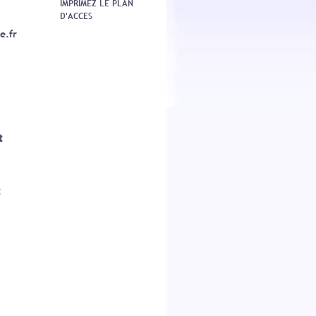
IMPRIMEZ LE PLAN
D'ACCE
S
e.fr
iennement
abane » et
 du RER B
re, qui