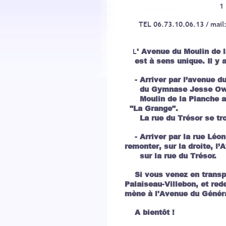
1 RUE DU TRES
TEL 06.73.10.06.13 / mail
' Avenue du Moulin de l
L
est à sens unique. Il y a 
- Arriver par l’avenue du 
du Gymnase Jesse Owens,
Moulin de la Planche 
"La Grange".
La rue du Trésor se trou
- Arriver par la rue L
r
emonter, sur la droite, l
sur la rue du Trésor.
Si vous venez en tran
Palaiseau-Villebon,
et re
mène à l'Avenue du Génér
A bientôt !