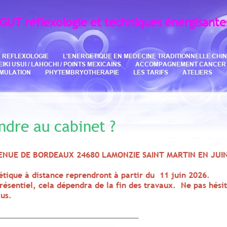
AGUT
réflexologie et techniques énergisante
REFLEXOLOGIE
L'ENERGETIQUE EN MEDECINE TRADITIONNELLE CHIN
I USUI / LAHOCHI / POINTS MEXICAINS
ACCOMPAGNEMENT CANCER
IMULATION
PHYTEMBRYOTHERAPIE
LES TARIFS
ATELIERS
dre au cabinet ?
NUE DE BORDEAUX 24680 LAMONZIE SAINT MARTIN EN JUI
étique à distance reprendront à partir du 11 juin 2026.
présentiel, cela dépendra de la fin des travaux. Ne pas hési
lus.
_________________________