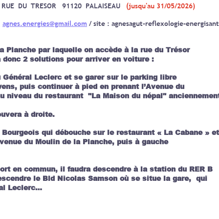
OR 91120 PALAISEAU
(jusqu'au 31/05/2026)
:
agnes.energies@gmail.com
/ site : agnesagut-reflexologie-energisant
a Planche par laquelle on accède à la rue du Trésor
donc 2 solutions pour arriver en voiture :
Général Leclerc et se garer sur le parking libre
 puis continuer à pied en prenant l’Avenue du
au niveau du restaurant "La Maison du népal" anc
vera à droite.
éon Bourgeois qui débouche sur le restaurant « La C
’Avenue du Moulin de la Planche, puis à gauche
sport en commun, il faudra descendre à la station
descendre le Bld Nicolas Samson où se situe la ga
al Leclerc…