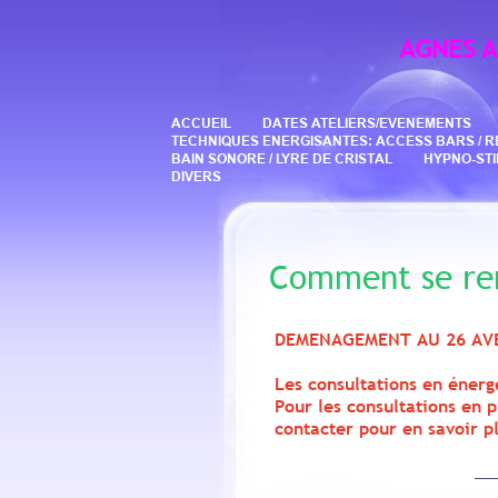
AGNES 
ACCUEIL
DATES ATELIERS/EVENEMENTS
TECHNIQUES ENERGISANTES: ACCESS BARS / REIK
BAIN SONORE / LYRE DE CRISTAL
HYPNO-ST
DIVERS
Comment se ren
DEMENAGEMENT AU 26 AVE
Les consultations en énerg
Pour les consultations en 
contacter pour en savoir p
_________________